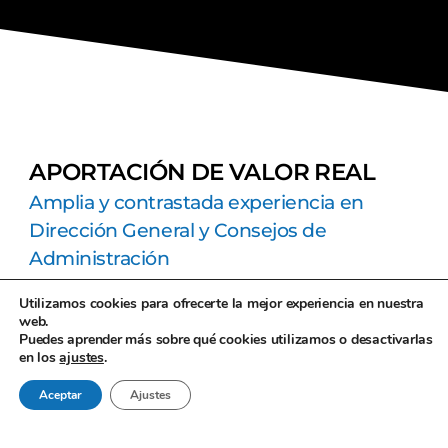
APORTACIÓN DE VALOR REAL
Amplia y contrastada experiencia en
Dirección General y Consejos de
Administración
Utilizamos cookies para ofrecerte la mejor experiencia en nuestra
web.
En Open-K2 nos avalan años de contrastada experiencia en
Puedes aprender más sobre qué cookies utilizamos o desactivarlas
Dirección General y Consejos de Administración. Somos un
en los
ajustes
.
equipo de profesionales dispuestos a acompañarte en la
resolución de retos y en el desarrollo de oportunidades.
Aceptar
Ajustes
Sucesiones:
Acompañamineto y/o mentorización en procesos
de sucesión.